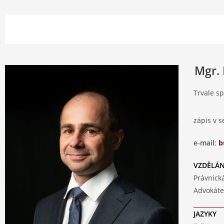
Mgr. 
Trvale s
zápis v 
e-mail
:
b
VZDĚLÁN
Právnická
Advokáte
JAZYKY