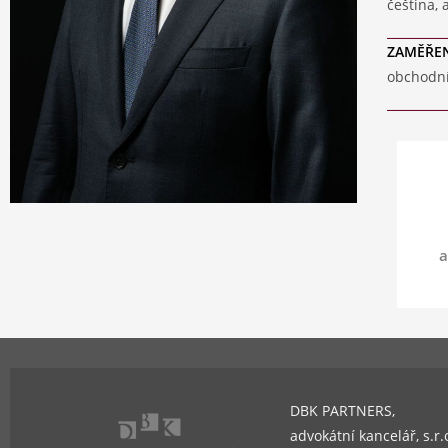
čeština, 
ZAMĚŘE
obchodní
a
DBK PARTNERS,
advokátní kancelář, s.r.